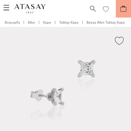
Anasayfa
|
Altın
|
Küpe
|
Tektaş Küpe
|
Beyaz Altın Tektaş Küpe
Teslimat