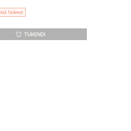
Hızlı Teslimat
TÜKENDI
00-
n gün