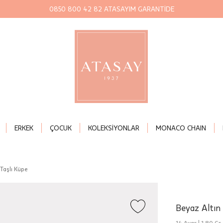
0850 800 42 82 ATASAYIM GARANTİDE
ERKEK
ÇOCUK
KOLEKSİYONLAR
MONACO CHAIN
 Taşlı Küpe
Beyaz Altın
14 Ayar |
1,80 Gr.