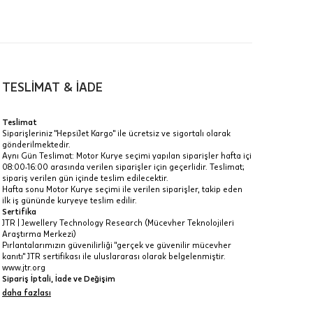
TESLİMAT & İADE
a
Teslimat
Siparişleriniz "HepsiJet Kargo" ile ücretsiz ve sigortalı olarak
IT
gönderilmektedir.
Aynı Gün Teslimat: Motor Kurye seçimi yapılan siparişler hafta içi
Taksit Toplamı
R
08:00-16:00 arasında verilen siparişler için geçerlidir. Teslimat;
z.
sipariş verilen gün içinde teslim edilecektir.
17.515 ₺
Hafta sonu Motor Kurye seçimi ile verilen siparişler, takip eden
idir, ancak
ilk iş gününde kuryeye teslim edilir.
Sertifika
17.515 ₺
JTR | Jewellery Technology Research (Mücevher Teknolojileri
Araştırma Merkezi)
17.515 ₺
Pırlantalarımızın güvenilirliği "gerçek ve güvenilir mücevher
kanıtı" JTR sertifikası ile uluslararası olarak belgelenmiştir.
 veya
www.jtr.org
i
Sipariş İptali, İade ve Değişim
İptal: Kargoya verilmeyen veya faturası oluşmayan siparişlerinizi
daha fazlası
iptal edebilirsiniz. Müşterinin özel istek ve talepleri
doğrultusunda üretilen veya değişiklik ya da eklemeler yapılarak