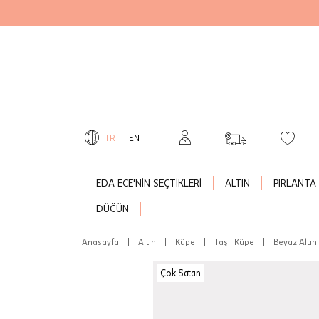
TR
|
EN
EDA ECE'NİN SEÇTİKLERİ
ALTIN
PIRLANTA
DÜĞÜN
Anasayfa
|
Altın
|
Küpe
|
Taşlı Küpe
|
Beyaz Altın
Çok Satan