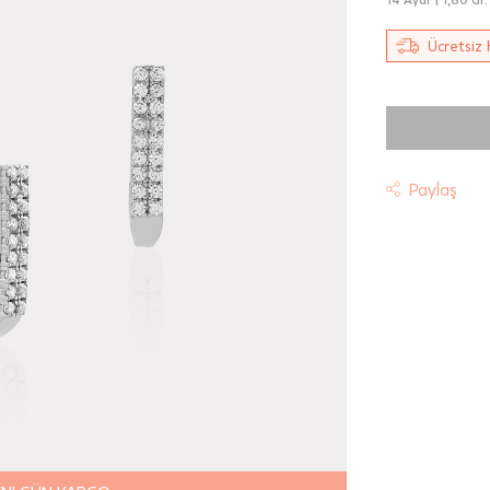
Ücretsiz 
Paylaş
t
riniz "HepsiJet Kargo" ile ücretsiz ve sigortalı olarak
mektedir.
 Teslimat: Motor Kurye seçimi yapılan siparişler hafta içi 08:
sında verilen siparişler için geçerlidir. Teslimat; sipariş verile