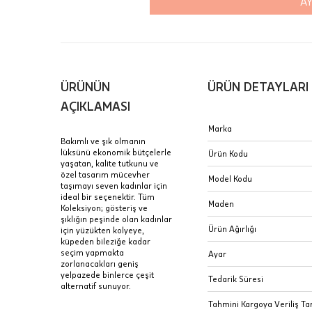
AY
içinde te
Hafta son
Taksit Tablosu
gününde 
Fiyat bilgisi 
ÜRÜNÜN
ÜRÜN DETAYLARI
Sertifik
Mağaza
AÇIKLAMASI
JTR | Je
Marka
Ad Soyad
Merkezi)
Seçiniz.
Bakımlı ve şık olmanın
lüksünü ekonomik bütçelerle
Ürün Kodu
Taksit
yaşatan, kalite tutkunu ve
Pırlantal
B
özel tasarım mücevher
E-Posta Adresi
Model Kodu
sertifika
taşımayı seven kadınlar için
Tek Çekim
Stoklar çok h
ideal bir seçenektir. Tüm
uzun süre or
Maden
Koleksiyon; gösteriş ve
Sipariş 
2 Taksit
şıklığın peşinde olan kadınlar
Ürün Ağırlığı
için yüzükten kolyeye,
3 Taksit
küpeden bileziğe kadar
İptal: K
seçim yapmakta
Ayar
edebilirs
zorlanacakları geniş
yelpazede binlerce çeşit
değişikli
Tedarik Süresi
alternatif sunuyor.
seçilen ü
Tahmini Kargoya Veriliş Tar