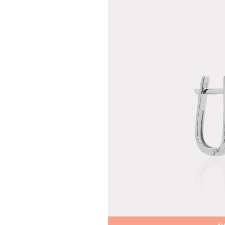
Teslima
Siparişle
gönderil
Aynı Gün
16:00 ara