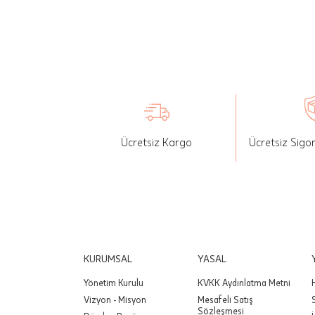
İade: Mü
değişikli
yapılan ü
Siparişin
edebilirs
gönderebi
Ücretsiz Kargo
Ücretsiz Sigo
Önemli:
tutarınd
edilir.
Değişim
yapılmam
Önemli:
KURUMSAL
YASAL
siparişin
Yönetim Kurulu
KVKK Aydınlatma Metni
Vizyon - Misyon
Mesafeli Satış
Sözleşmesi