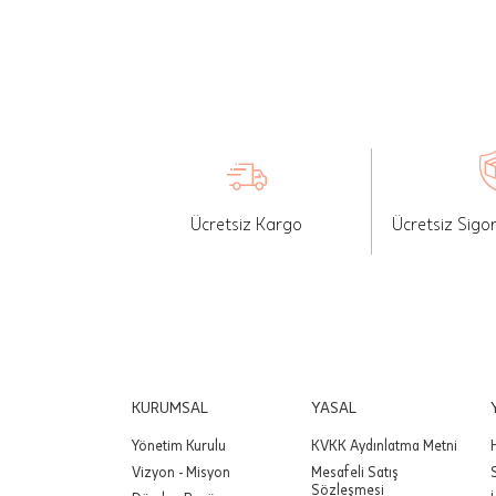
seçilen ü
İade: Mü
değişikli
yapılan ü
Siparişin
edebilirs
Ücretsiz Kargo
Ücretsiz Sigo
gönderebi
Önemli:
tutarınd
edilir.
Değişim
yapılmam
KURUMSAL
YASAL
Yönetim Kurulu
KVKK Aydınlatma Metni
Önemli:
Vizyon - Misyon
Mesafeli Satış
siparişin
Sözleşmesi