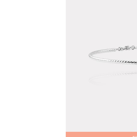
Teslima
Siparişle
gönderil