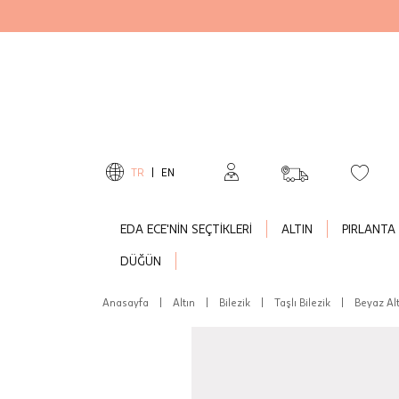
TR
|
EN
EDA ECE'NİN SEÇTİKLERİ
ALTIN
PIRLANTA
DÜĞÜN
Anasayfa
|
Altın
|
Bilezik
|
Taşlı Bilezik
|
Beyaz Alt