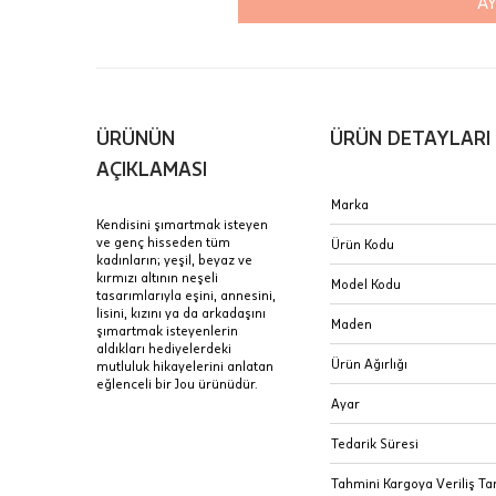
AY
Aynı Gün
16:00 ara
içinde te
Hafta son
Taksit Tablosu
ÜRÜNÜN
ÜRÜN DETAYLARI
gününde 
Fiyat bilgisi 
AÇIKLAMASI
Sertifik
Mağaza
Marka
Kendisini şımartmak isteyen
JTR | Je
ve genç hisseden tüm
Ürün Kodu
Ad Soyad
kadınların; yeşil, beyaz ve
Merkezi)
Seçiniz.
kırmızı altının neşeli
Model Kodu
tasarımlarıyla eşini, annesini,
Taksit
lisini, kızını ya da arkadaşını
Pırlantal
B
Maden
şımartmak isteyenlerin
E-Posta Adresi
sertifika
aldıkları hediyelerdeki
Tek Çekim
Stoklar çok h
Ürün Ağırlığı
mutluluk hikayelerini anlatan
uzun süre or
eğlenceli bir Jou ürünüdür.
Sipariş 
2 Taksit
Ayar
3 Taksit
İptal: K
Tedarik Süresi
edebilirs
Tahmini Kargoya Veriliş Tar
değişikli