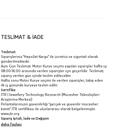
00-
n gün
TESLİMAT & İADE
Teslimat
Siparişleriniz "HepsiJet Kargo" ile ücretsiz ve sigortalı olarak
gönderilmektedir.
a
Aynı Gün Teslimat: Motor Kurye seçimi yapılan siparişler hafta içi
08:00-16:00 arasında verilen siparişler için geçerlidir. Teslimat;
IT
sipariş verilen gün içinde teslim edilecektir.
Hafta sonu Motor Kurye seçimi ile verilen siparişler, takip eden
Taksit Toplamı
R
z.
ilk iş gününde kuryeye teslim edilir.
Sertifika
33.070 ₺
idir, ancak
JTR | Jewellery Technology Research (Mücevher Teknolojileri
Araştırma Merkezi)
Pırlantalarımızın güvenilirliği "gerçek ve güvenilir mücevher
33.070 ₺
kanıtı" JTR sertifikası ile uluslararası olarak belgelenmiştir.
www.jtr.org
33.070 ₺
Sipariş İptali, İade ve Değişim
İptal: Kargoya verilmeyen veya faturası oluşmayan siparişlerinizi
daha fazlası
 veya
iptal edebilirsiniz. Müşterinin özel istek ve talepleri
i
doğrultusunda üretilen veya değişiklik ya da eklemeler yapılarak