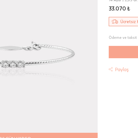
33.070 ₺
Ücretsiz 
Ödeme ve taksit 
Paylaş
t
riniz "HepsiJet Kargo" ile ücretsiz ve sigortalı olarak
mektedir.