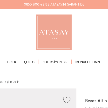
0850 800 42 82 ATASAYIM GARANTİDE
ERKEK
ÇOCUK
KOLEKSİYONLAR
MONACO CHAIN
ın Taşlı Bilezik
Beyaz Altın 
14 Ayar |
3,09 Gr.