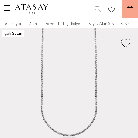
Anasayfa
|
Altın
|
Kolye
|
Taşlı Kolye
|
Beyaz Altın Suyolu Kolye
Çok Satan
Teslimat