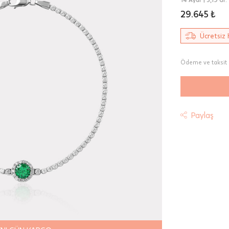
29.645 ₺
Ücretsiz 
Ödeme ve taksit 
Paylaş
t
riniz "HepsiJet Kargo" ile ücretsiz ve sigortalı olarak
mektedir.
 Teslimat: Motor Kurye seçimi yapılan siparişler hafta içi 08:
sında verilen siparişler için geçerlidir. Teslimat; sipariş verile