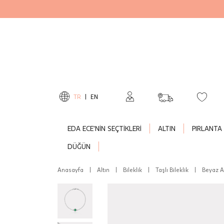
TR
|
EN
EDA ECE'NİN SEÇTİKLERİ
ALTIN
PIRLANTA
DÜĞÜN
Anasayfa
|
Altın
|
Bileklik
|
Taşlı Bileklik
|
Beyaz Al