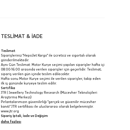
TESLİMAT & İADE
a
Teslimat
Siparişleriniz "HepsiJet Kargo" ile ücretsiz ve sigortalı olarak
IT
gönderilmektedir.
Aynı Gün Teslimat: Motor Kurye seçimi yapılan siparişler hafta içi
Taksit Toplamı
R
08:00-16:00 arasında verilen siparişler için geçerlidir. Teslimat;
z.
sipariş verilen gün içinde teslim edilecektir.
29.645 ₺
Hafta sonu Motor Kurye seçimi ile verilen siparişler, takip eden
idir, ancak
ilk iş gününde kuryeye teslim edilir.
Sertifika
29.645 ₺
JTR | Jewellery Technology Research (Mücevher Teknolojileri
Araştırma Merkezi)
29.645 ₺
Pırlantalarımızın güvenilirliği "gerçek ve güvenilir mücevher
kanıtı" JTR sertifikası ile uluslararası olarak belgelenmiştir.
 veya
www.jtr.org
i
Sipariş İptali, İade ve Değişim
İptal: Kargoya verilmeyen veya faturası oluşmayan siparişlerinizi
daha fazlası
iptal edebilirsiniz. Müşterinin özel istek ve talepleri
doğrultusunda üretilen veya değişiklik ya da eklemeler yapılarak