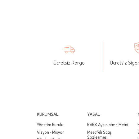
İade: Mü
değişikli
yapılan ü
Siparişin
edebilirs
gönderebi
Ücretsiz Kargo
Ücretsiz Sigo
Önemli:
tutarınd
edilir.
Değişim
yapılmam
Önemli:
KURUMSAL
YASAL
siparişin
Yönetim Kurulu
KVKK Aydınlatma Metni
Vizyon - Misyon
Mesafeli Satış
Sözleşmesi