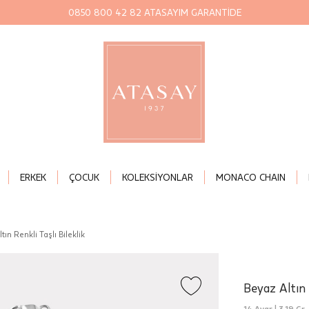
0850 800 42 82 ATASAYIM GARANTİDE
ERKEK
ÇOCUK
KOLEKSİYONLAR
MONACO CHAIN
tın Renkli Taşlı Bileklik
Beyaz Altın R
14 Ayar |
3,19 Gr.