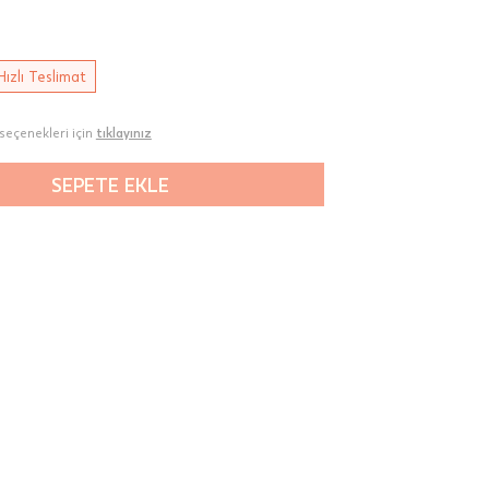
Hızlı Teslimat
seçenekleri için
tıklayınız
SEPETE EKLE
00-
n gün