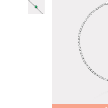
Teslima
Siparişle
gönderil
Aynı Gün
16:00 ara