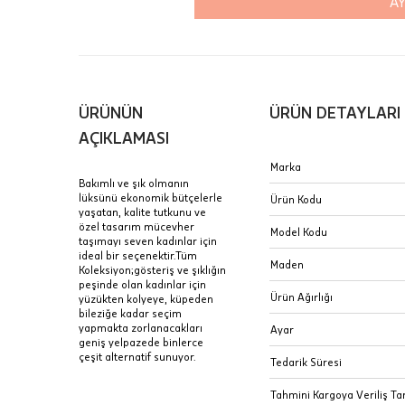
AY
içinde te
Hafta son
Taksit Tablosu
gününde 
Fiyat bilgisi 
ÜRÜNÜN
ÜRÜN DETAYLARI
Sertifik
Mağaza
AÇIKLAMASI
JTR | Je
Marka
Ad Soyad
Merkezi)
Seçiniz.
Bakımlı ve şık olmanın
lüksünü ekonomik bütçelerle
Ürün Kodu
Taksit
yaşatan, kalite tutkunu ve
Pırlantal
B
özel tasarım mücevher
E-Posta Adresi
Model Kodu
sertifika
taşımayı seven kadınlar için
Tek Çekim
Stoklar çok h
ideal bir seçenektir.Tüm
uzun süre or
Maden
Koleksiyon;gösteriş ve şıklığın
Sipariş 
2 Taksit
peşinde olan kadınlar için
Ürün Ağırlığı
yüzükten kolyeye, küpeden
3 Taksit
bileziğe kadar seçim
İptal: K
yapmakta zorlanacakları
Ayar
edebilirs
geniş yelpazede binlerce
çeşit alternatif sunuyor.
değişikli
Tedarik Süresi
seçilen ü
Tahmini Kargoya Veriliş Tar