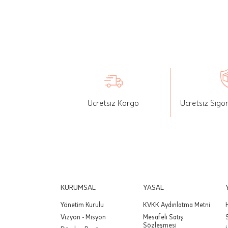
seçilen ü
İade: Mü
değişikli
yapılan ü
Siparişin
edebilirs
Ücretsiz Kargo
Ücretsiz Sigo
gönderebi
Önemli:
tutarınd
edilir.
Değişim
yapılmam
KURUMSAL
YASAL
Yönetim Kurulu
KVKK Aydınlatma Metni
Önemli:
Vizyon - Misyon
Mesafeli Satış
siparişin
Sözleşmesi