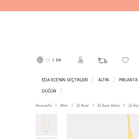
TR
|
EN
EDA ECE'NİN SEÇTİKLERİ
ALTIN
PIRLANTA
DÜĞÜN
Anasayfa
|
Altın
|
22 Ayar
|
22 Ayar Kolye
|
22 Aya