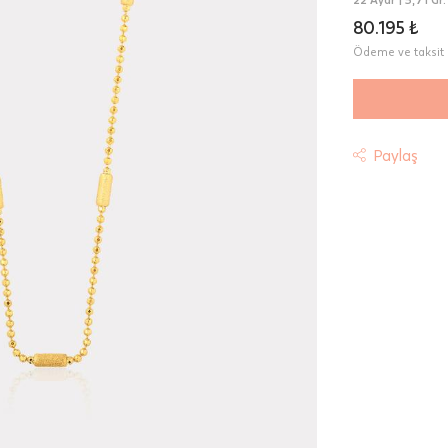
80.195 ₺
Ödeme ve taksit 
Paylaş
t
riniz "HepsiJet Kargo" ile ücretsiz ve sigortalı olarak
mektedir.