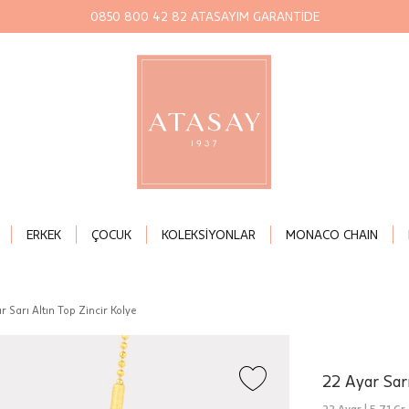
0850 800 42 82 ATASAYIM GARANTİDE
ERKEK
ÇOCUK
KOLEKSİYONLAR
MONACO CHAIN
r Sarı Altın Top Zincir Kolye
22 Ayar Sarı
22 Ayar |
5,71 Gr.