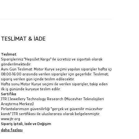
00-
n gün
TESLİMAT & İADE
Teslimat
Siparişleriniz "HepsiJet Kargo" ile ücretsiz ve sigortalı olarak
gönderilmektedir.
a
Aynı Gün Teslimat: Motor Kurye seçimi yapılan siparişler hafta içi
08:00-16:00 arasında verilen siparişler için geçerlidir. Teslimat;
IT
sipariş verilen gün içinde teslim edilecektir.
Hafta sonu Motor Kurye seçimi ile verilen siparişler, takip eden
Taksit Toplamı
R
z.
ilk iş gününde kuryeye teslim edilir.
Sertifika
80.195 ₺
idir, ancak
JTR | Jewellery Technology Research (Mücevher Teknolojileri
Araştırma Merkezi)
Pırlantalarımızın güvenilirliği "gerçek ve güvenilir mücevher
80.195 ₺
kanıtı" JTR sertifikası ile uluslararası olarak belgelenmiştir.
www.jtr.org
80.195 ₺
Sipariş İptali, İade ve Değişim
İptal: Kargoya verilmeyen veya faturası oluşmayan siparişlerinizi
daha fazlası
 veya
iptal edebilirsiniz. Müşterinin özel istek ve talepleri
i
doğrultusunda üretilen veya değişiklik ya da eklemeler yapılarak