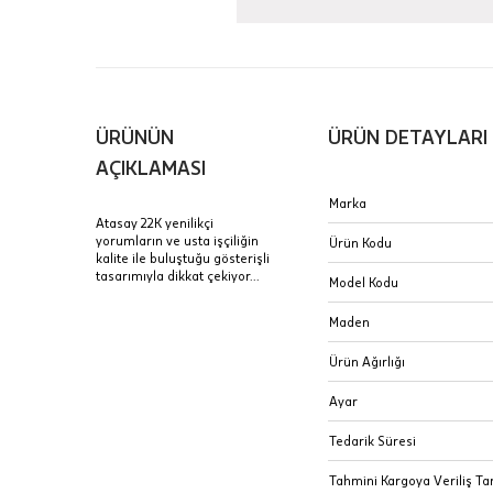
Aynı Gün
16:00 ara
içinde te
Hafta son
Taksit Tablosu
ÜRÜNÜN
ÜRÜN DETAYLARI
gününde 
Fiyat bilgisi 
AÇIKLAMASI
Sertifik
Mağaza
Marka
Atasay 22K yenilikçi
JTR | Je
yorumların ve usta işçiliğin
Ürün Kodu
Ad Soyad
kalite ile buluştuğu gösterişli
Merkezi)
Seçiniz.
tasarımıyla dikkat çekiyor...
Model Kodu
Taksit
Pırlantal
B
Maden
E-Posta Adresi
sertifika
Tek Çekim
Stoklar çok h
Ürün Ağırlığı
uzun süre or
Sipariş 
2 Taksit
Ayar
3 Taksit
İptal: K
Tedarik Süresi
edebilirs
Tahmini Kargoya Veriliş Tar
değişikli