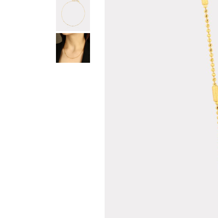
Teslima
Siparişle
gönderil