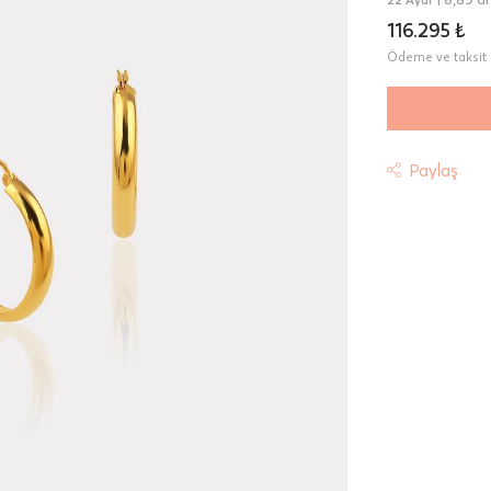
116.295 ₺
Ödeme ve taksit 
Paylaş
t
riniz "HepsiJet Kargo" ile ücretsiz ve sigortalı olarak
mektedir.