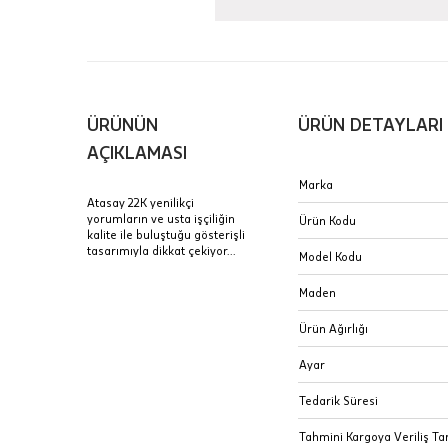
Aynı Gün
16:00 ara
içinde te
Hafta son
Taksit Tablosu
ÜRÜNÜN
ÜRÜN DETAYLARI
gününde 
Fiyat bilgisi 
AÇIKLAMASI
Sertifik
Mağaza
Marka
Atasay 22K yenilikçi
JTR | Je
yorumların ve usta işçiliğin
Ürün Kodu
Ad Soyad
kalite ile buluştuğu gösterişli
Merkezi)
Seçiniz.
tasarımıyla dikkat çekiyor...
Model Kodu
Taksit
Pırlantal
B
Maden
E-Posta Adresi
sertifika
Tek Çekim
Stoklar çok h
Ürün Ağırlığı
uzun süre or
Sipariş 
2 Taksit
Ayar
3 Taksit
İptal: K
Tedarik Süresi
edebilirs
Tahmini Kargoya Veriliş Tar
değişikli