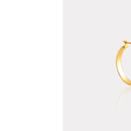
Teslima
Siparişle
gönderil