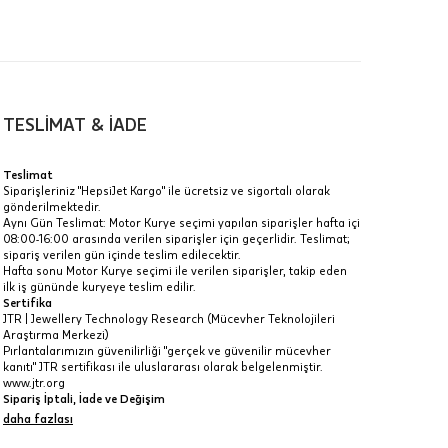
00-
n gün
TESLİMAT & İADE
Teslimat
Siparişleriniz "HepsiJet Kargo" ile ücretsiz ve sigortalı olarak
gönderilmektedir.
a
Aynı Gün Teslimat: Motor Kurye seçimi yapılan siparişler hafta içi
08:00-16:00 arasında verilen siparişler için geçerlidir. Teslimat;
IT
sipariş verilen gün içinde teslim edilecektir.
Hafta sonu Motor Kurye seçimi ile verilen siparişler, takip eden
Taksit Toplamı
R
z.
ilk iş gününde kuryeye teslim edilir.
Sertifika
116.295 ₺
idir, ancak
JTR | Jewellery Technology Research (Mücevher Teknolojileri
Araştırma Merkezi)
Pırlantalarımızın güvenilirliği "gerçek ve güvenilir mücevher
116.295 ₺
kanıtı" JTR sertifikası ile uluslararası olarak belgelenmiştir.
www.jtr.org
116.295 ₺
Sipariş İptali, İade ve Değişim
İptal: Kargoya verilmeyen veya faturası oluşmayan siparişlerinizi
daha fazlası
 veya
iptal edebilirsiniz. Müşterinin özel istek ve talepleri
i
doğrultusunda üretilen veya değişiklik ya da eklemeler yapılarak