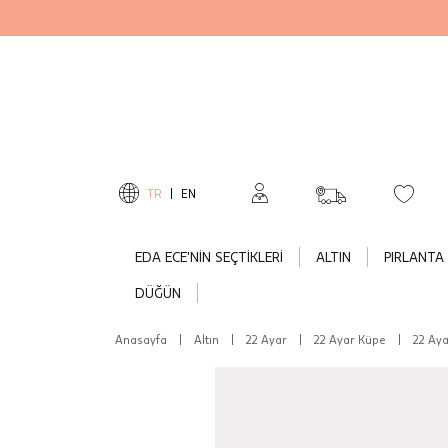
TR
|
EN
EDA ECE'NİN SEÇTİKLERİ
ALTIN
PIRLANTA
DÜĞÜN
Anasayfa
|
Altın
|
22 Ayar
|
22 Ayar Küpe
|
22 Aya