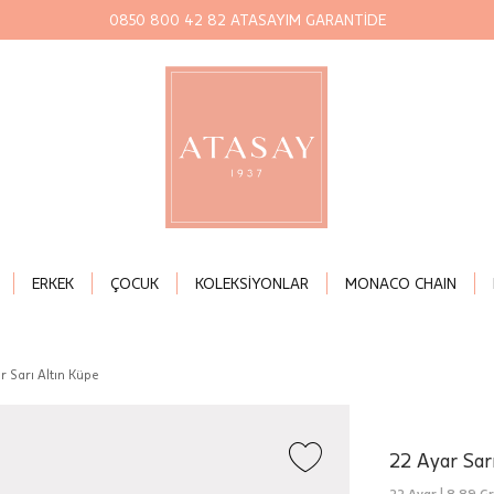
0850 800 42 82 ATASAYIM GARANTİDE
ERKEK
ÇOCUK
KOLEKSİYONLAR
MONACO CHAIN
r Sarı Altın Küpe
22 Ayar Sar
22 Ayar |
8,89 Gr