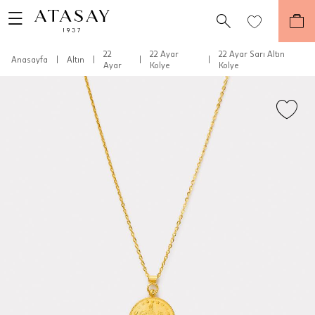
22
22 Ayar
22 Ayar Sarı Altın
Anasayfa
|
Altın
|
|
|
Ayar
Kolye
Kolye
Teslimat