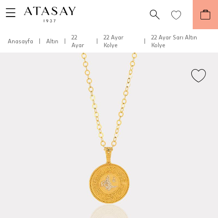
22
22 Ayar
22 Ayar Sarı Altın
Anasayfa
|
Altın
|
|
|
Ayar
Kolye
Kolye
Teslimat