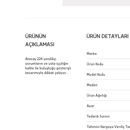
içinde te
Hafta son
Taksit Tablosu
gününde 
Fiyat bilgisi 
ÜRÜNÜN
ÜRÜN DETAYLARI
Sertifik
Mağaza
AÇIKLAMASI
JTR | Je
Marka
Ad Soyad
Merkezi)
Seçiniz.
Atasay 22K yenilikçi
yorumların ve usta işçiliğin
Ürün Kodu
Taksit
kalite ile buluştuğu gösterişli
Pırlantal
B
tasarımıyla dikkat çekiyor...
E-Posta Adresi
Model Kodu
sertifika
Tek Çekim
Stoklar çok h
uzun süre or
Maden
Sipariş 
2 Taksit
Ürün Ağırlığı
3 Taksit
İptal: K
Ayar
edebilirs
değişikli
Tedarik Süresi
seçilen ü
Tahmini Kargoya Veriliş Tar