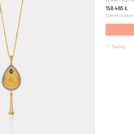
158.485 ₺
Ödeme ve taksit 
Paylaş
t
riniz "HepsiJet Kargo" ile ücretsiz ve sigortalı olarak
mektedir.
 Teslimat: Motor Kurye seçimi yapılan siparişler hafta içi 08:
sında verilen siparişler için geçerlidir. Teslimat; sipariş verile