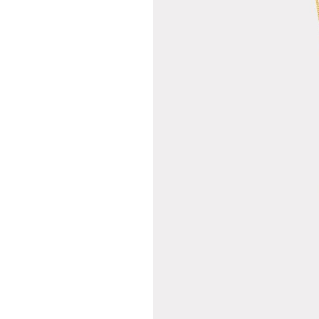
Teslima
Siparişle
gönderil
Aynı Gün
16:00 ara