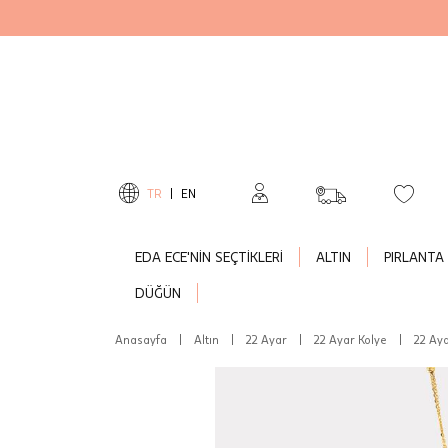
TR
|
EN
EDA ECE'NİN SEÇTİKLERİ
ALTIN
PIRLANTA
DÜĞÜN
Anasayfa
|
Altın
|
22 Ayar
|
22 Ayar Kolye
|
22 Aya