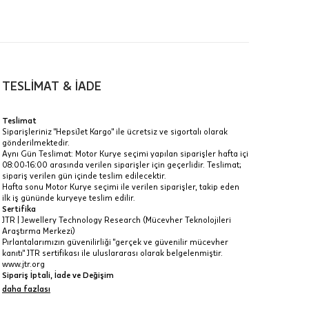
TESLİMAT & İADE
a
Teslimat
Siparişleriniz "HepsiJet Kargo" ile ücretsiz ve sigortalı olarak
IT
gönderilmektedir.
Aynı Gün Teslimat: Motor Kurye seçimi yapılan siparişler hafta içi
Taksit Toplamı
R
08:00-16:00 arasında verilen siparişler için geçerlidir. Teslimat;
z.
sipariş verilen gün içinde teslim edilecektir.
158.485 ₺
Hafta sonu Motor Kurye seçimi ile verilen siparişler, takip eden
idir, ancak
ilk iş gününde kuryeye teslim edilir.
Sertifika
158.485 ₺
JTR | Jewellery Technology Research (Mücevher Teknolojileri
Araştırma Merkezi)
158.485 ₺
Pırlantalarımızın güvenilirliği "gerçek ve güvenilir mücevher
kanıtı" JTR sertifikası ile uluslararası olarak belgelenmiştir.
 veya
www.jtr.org
i
Sipariş İptali, İade ve Değişim
İptal: Kargoya verilmeyen veya faturası oluşmayan siparişlerinizi
daha fazlası
iptal edebilirsiniz. Müşterinin özel istek ve talepleri
doğrultusunda üretilen veya değişiklik ya da eklemeler yapılarak