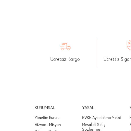
İade: Mü
değişikli
yapılan ü
Siparişin
edebilirs
gönderebi
Ücretsiz Kargo
Ücretsiz Sigo
Önemli:
tutarınd
edilir.
Değişim
yapılmam
Önemli:
KURUMSAL
YASAL
siparişin
Yönetim Kurulu
KVKK Aydınlatma Metni
Vizyon - Misyon
Mesafeli Satış
Sözleşmesi