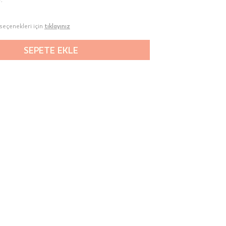
seçenekleri için
tıklayınız
SEPETE EKLE
00-
n gün