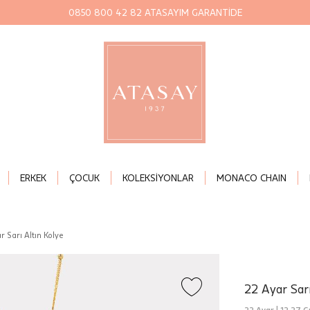
0850 800 42 82 ATASAYIM GARANTİDE
ERKEK
ÇOCUK
KOLEKSİYONLAR
MONACO CHAIN
r Sarı Altın Kolye
22 Ayar Sarı
22 Ayar |
12,27 Gr