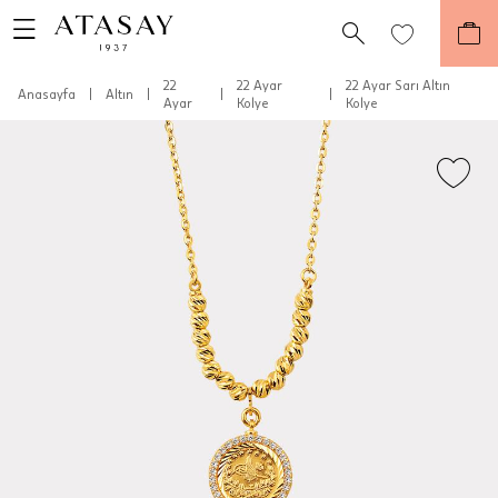
22
22 Ayar
22 Ayar Sarı Altın
Anasayfa
|
Altın
|
|
|
Ayar
Kolye
Kolye
Teslimat