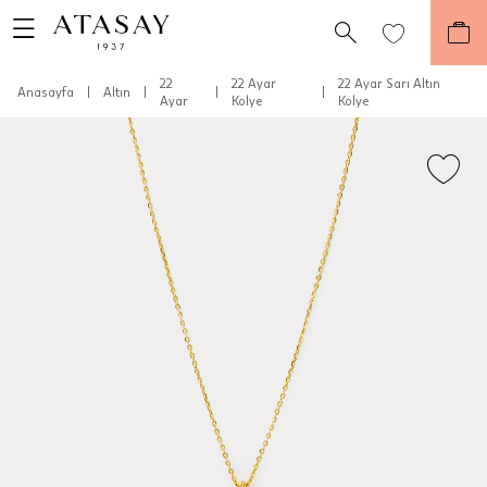
22
22 Ayar
22 Ayar Sarı Altın
Anasayfa
|
Altın
|
|
|
Ayar
Kolye
Kolye
Teslimat