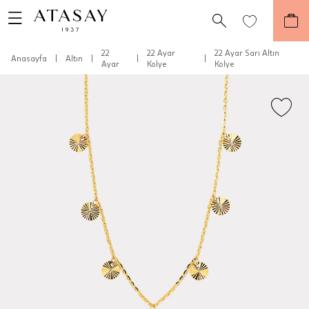
22
22 Ayar
22 Ayar Sarı Altın
Anasayfa
|
Altın
|
|
|
Ayar
Kolye
Kolye
Teslimat