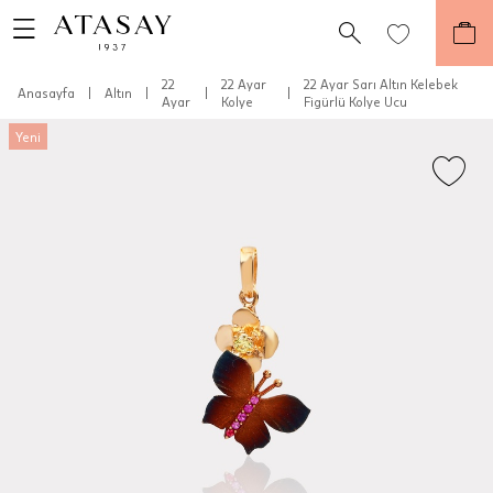
22
22 Ayar
22 Ayar Sarı Altın Kelebek
Anasayfa
|
Altın
|
|
|
Ayar
Kolye
Figürlü Kolye Ucu
Yeni
Teslimat