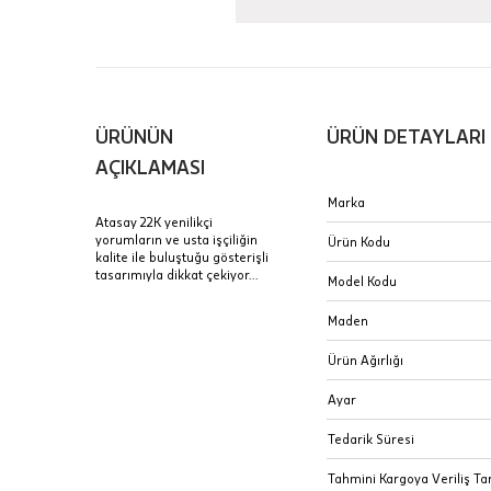
içinde te
Hafta son
Taksit Tablosu
gününde 
Fiyat bilgisi 
ÜRÜNÜN
ÜRÜN DETAYLARI
Sertifik
Mağaza
AÇIKLAMASI
JTR | Je
Marka
Ad Soyad
Merkezi)
Seçiniz.
Atasay 22K yenilikçi
yorumların ve usta işçiliğin
Ürün Kodu
Taksit
kalite ile buluştuğu gösterişli
Pırlantal
B
tasarımıyla dikkat çekiyor...
E-Posta Adresi
Model Kodu
sertifika
Tek Çekim
Stoklar çok h
uzun süre or
Maden
Sipariş 
2 Taksit
Ürün Ağırlığı
3 Taksit
İptal: K
Ayar
edebilirs
değişikli
Tedarik Süresi
seçilen ü
Tahmini Kargoya Veriliş Tar