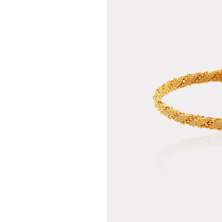
Teslima
Siparişle
gönderil
Aynı Gün
16:00 ara