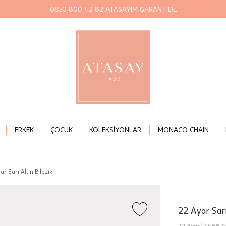
0850 800 42 82 ATASAYIM GARANTİDE
ERKEK
ÇOCUK
KOLEKSİYONLAR
MONACO CHAIN
ar Sarı Altın Bilezik
22 Ayar Sarı
22 Ayar |
13,69 G