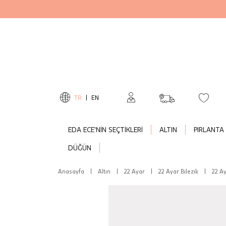
TR
|
EN
EDA ECE'NİN SEÇTİKLERİ
ALTIN
PIRLANTA
DÜĞÜN
Anasayfa
|
Altın
|
22 Ayar
|
22 Ayar Bilezik
|
22 Ay