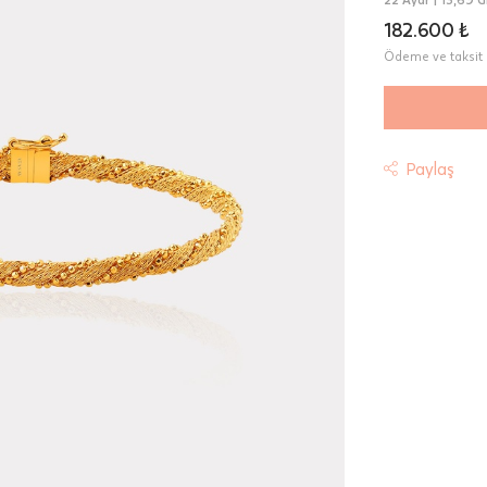
182.600 ₺
Ödeme ve taksit 
Paylaş
t
riniz "HepsiJet Kargo" ile ücretsiz ve sigortalı olarak
mektedir.
 Teslimat: Motor Kurye seçimi yapılan siparişler hafta içi 08:
sında verilen siparişler için geçerlidir. Teslimat; sipariş verile