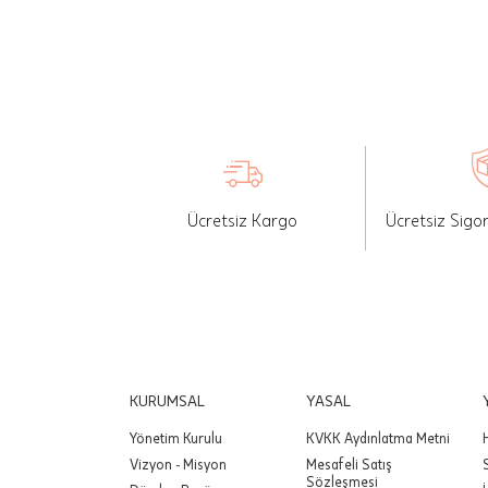
İade: Mü
değişikli
yapılan ü
Siparişin
edebilirs
gönderebi
Ücretsiz Kargo
Ücretsiz Sigo
Önemli:
tutarınd
edilir.
Değişim
yapılmam
Önemli:
KURUMSAL
YASAL
siparişin
Yönetim Kurulu
KVKK Aydınlatma Metni
Vizyon - Misyon
Mesafeli Satış
Sözleşmesi