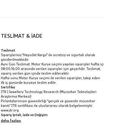
TESLİMAT & İADE
a
Teslimat
Siparişleriniz "HepsiJet Kargo" ile ücretsiz ve sigortalı olarak
IT
gönderilmektedir.
Aynı Gün Teslimat: Motor Kurye seçimi yapılan siparişler hafta içi
Taksit Toplamı
R
08:00-16:00 arasında verilen siparişler için geçerlidir. Teslimat;
z.
sipariş verilen gün içinde teslim edilecektir.
182.600 ₺
Hafta sonu Motor Kurye seçimi ile verilen siparişler, takip eden
idir, ancak
ilk iş gününde kuryeye teslim edilir.
Sertifika
182.600 ₺
JTR | Jewellery Technology Research (Mücevher Teknolojileri
Araştırma Merkezi)
182.600 ₺
Pırlantalarımızın güvenilirliği "gerçek ve güvenilir mücevher
kanıtı" JTR sertifikası ile uluslararası olarak belgelenmiştir.
 veya
www.jtr.org
i
Sipariş İptali, İade ve Değişim
İptal: Kargoya verilmeyen veya faturası oluşmayan siparişlerinizi
daha fazlası
iptal edebilirsiniz. Müşterinin özel istek ve talepleri
doğrultusunda üretilen veya değişiklik ya da eklemeler yapılarak