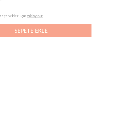
seçenekleri için
tıklayınız
SEPETE EKLE
00-
n gün