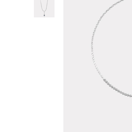
Teslima
Siparişle
gönderil
Aynı Gün
16:00 ara