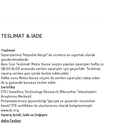
TESLİMAT & İADE
a
Teslimat
Siparişleriniz "HepsiJet Kargo" ile ücretsiz ve sigortalı olarak
IT
gönderilmektedir.
Aynı Gün Teslimat: Motor Kurye seçimi yapılan siparişler hafta içi
Taksit Toplamı
R
08:00-16:00 arasında verilen siparişler için geçerlidir. Teslimat;
z.
sipariş verilen gün içinde teslim edilecektir.
163.665 ₺
Hafta sonu Motor Kurye seçimi ile verilen siparişler, takip eden
idir, ancak
ilk iş gününde kuryeye teslim edilir.
Sertifika
163.665 ₺
JTR | Jewellery Technology Research (Mücevher Teknolojileri
Araştırma Merkezi)
163.665 ₺
Pırlantalarımızın güvenilirliği "gerçek ve güvenilir mücevher
kanıtı" JTR sertifikası ile uluslararası olarak belgelenmiştir.
 veya
www.jtr.org
i
Sipariş İptali, İade ve Değişim
İptal: Kargoya verilmeyen veya faturası oluşmayan siparişlerinizi
daha fazlası
iptal edebilirsiniz. Müşterinin özel istek ve talepleri
doğrultusunda üretilen veya değişiklik ya da eklemeler yapılarak