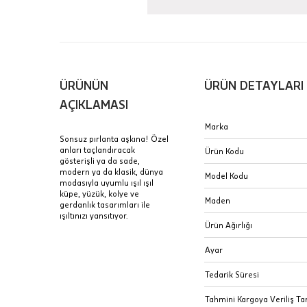
içinde te
Hafta son
Taksit Tablosu
gününde 
Fiyat bilgisi 
ÜRÜNÜN
ÜRÜN DETAYLARI
Sertifik
Mağaza
AÇIKLAMASI
JTR | Je
Marka
Ad Soyad
Merkezi)
Seçiniz.
Sonsuz pırlanta aşkına! Özel
anları taçlandıracak
Ürün Kodu
Taksit
gösterişli ya da sade,
Pırlantal
B
modern ya da klasik, dünya
E-Posta Adresi
Model Kodu
sertifika
modasıyla uyumlu ışıl ışıl
Tek Çekim
Stoklar çok h
küpe, yüzük, kolye ve
uzun süre or
Maden
gerdanlık tasarımları ile
Sipariş 
2 Taksit
ışıltınızı yansıtıyor.
Ürün Ağırlığı
3 Taksit
İptal: K
Ayar
edebilirs
değişikli
Tedarik Süresi
seçilen ü
Tahmini Kargoya Veriliş Tar