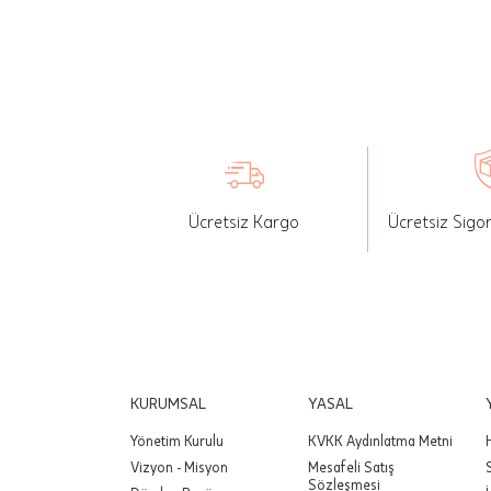
İade: Mü
değişikli
yapılan ü
Siparişin
edebilirs
gönderebi
Ücretsiz Kargo
Ücretsiz Sigo
Önemli:
tutarınd
edilir.
Değişim
yapılmam
Önemli:
KURUMSAL
YASAL
siparişin
Yönetim Kurulu
KVKK Aydınlatma Metni
Vizyon - Misyon
Mesafeli Satış
Sözleşmesi