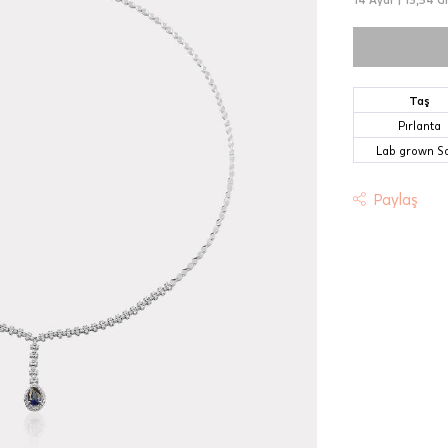
Taş
Pırlanta
Lab grown Sa
Paylaş
t
riniz "HepsiJet Kargo" ile ücretsiz ve sigortalı olarak
mektedir.
 Teslimat: Motor Kurye seçimi yapılan siparişler hafta içi 08:
sında verilen siparişler için geçerlidir. Teslimat; sipariş verile