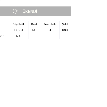
TÜKENDI
Büyüklük
Renk
Berraklık
Şekil
1 Carat
F-G
SI
RND
fir
1.12 CT
00-
n gün