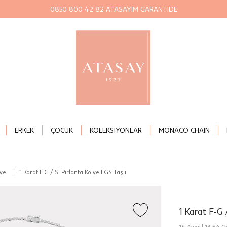
0850 800 42 82 ATASAYIM GARANTİDE
ERKEK
ÇOCUK
KOLEKSİYONLAR
MONACO CHAIN
lye
|
1 Karat F-G / SI Pırlanta Kolye LGS Taşlı
1 Karat F-G 
14 Ayar |
13,54 Gr