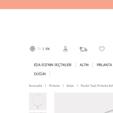
TR
|
EN
EDA ECE'NİN SEÇTİKLERİ
ALTIN
PIRLANTA
DÜĞÜN
Anasayfa
|
Pırlanta
|
Kolye
|
Renkli Taşlı Pırlanta Ko