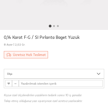
Teslimat
0,14 Karat F-G / SI Pırlanta Baget Yüzük
Siparişleriniz "HepsiJet Kargo" ile
8 Ayar |
2,02 Gr.
ücretsiz ve sigortalı olarak
Ücretsiz Hızlı Teslimat
gönderilmektedir.
Aynı Gün Teslimat: Motor Kurye seçimi
yapılan siparişler hafta içi 08:00-16:00
Ölçü
arasında verilen siparişler için
geçerlidir. Teslimat; sipariş verilen gün
♥
∞
içinde teslim edilecektir.
Kişiye özel ölçülendirilen yüzüklerin tedarik süresi 10 iş günüdür.
Hafta sonu Motor Kurye seçimi ile
Talep etmiş olduğunuz yazı siparişinize özel ücretsiz yazılacaktır.
verilen siparişler, takip eden ilk iş