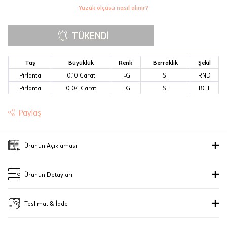
gününde kuryeye teslim edilir.
Yüzük ölçüsü nasıl alınır?
Sertifika
Mağazada Bul
TÜKENDI
Taksit Tablosu
Fiyat bilgisi için danışınız
JTR | Jewellery Technology Research
(Mücevher Teknolojileri Araştırma
Taş
Büyüklük
Renk
Berraklık
Şekil
0,14 Karat F-G / SI Pırlanta Baget Yüzük
Merkezi)
Pırlanta
0.10 Carat
F-G
SI
RND
Stock Uyarısı
Seçiniz.
Ad Soyad
Pırlanta
0.04 Carat
F-G
SI
BGT
Pırlantalarımızın güvenilirliği "gerçek
Taksit
Taksit Tutarı
Taksit Toplamı
ve güvenilir mücevher kanıtı" JTR
Bu ürün stokta olduğunda,
posta adresinize
Paylaş
Seçiniz.
Tek Çekim
21.675 ₺
21.675 ₺
E-Posta Adresi
sertifikası ile uluslararası olarak
bir bildirim göndereceğiz.
2 Taksit
10.837.5 ₺
21.675 ₺
belgelenmiştir.
www.jtr.org
SUBMIT
Ürünün Açıklaması
3 Taksit
7.225 ₺
21.675 ₺
Kapat
Sipariş İptali, İade ve Değişim
Sonsuz pırlanta aşkına! Özel anları taçlandıracak gösterişli ya da sade,
Stoklar çok hızlı tükeniyor. Bu arama, stokların nerede
Gönder
modern ya da klasik, dünya modasıyla uyumlu ışıl ışıl küpe, yüzük, kolye ve
Ürünün Detayları
KREDİ KARTLARINA VADE FARKSIZ 2 - 3 TAKSİT SEÇENEKLERİYLE
İptal: Kargoya verilmeyen veya faturası
bulunabileceğinin bir göstergesidir, ancak uzun süre orada
gerdanlık tasarımları ile ışıltınızı yansıtıyor.
kalacağını garanti edemeyiz.
oluşmayan siparişlerinizi iptal
Marka
Lovever
edebilirsiniz. Müşterinin özel istek ve
Teslimat & İade
talepleri doğrultusunda üretilen veya
Ürün Kodu
1001193148
Teslimat