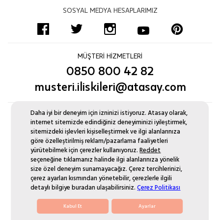
İnsan Kaynakları
Sıkça Sorulan Sorular
Altın Bileklik
Uyum Politikası
Bize Ulaşın Formu
SOSYAL MEDYA HESAPLARIMIZ
Blog
Ödeme Seçenekleri
Pırlanta Tektaş Yüzük
Sertifikamı Göster
Kurumsal Satış
İşlem Rehberi
Zincir Kolye
Site Haritası
Monaco Chain
Yüzük Ölçüsü Nasıl Alınır?
Pırlanta Suyolu Bileklik
MÜŞTERİ HİZMETLERİ
Pırlanta Değişim
Aynı Gün Kargo
0850 800 42 82
Düğün Seti Kataloğu
musteri.iliskileri@atasay.com
Daha iyi bir deneyim için izninizi istiyoruz. Atasay olarak,
internet sitemizde edindiğiniz deneyiminizi iyileştirmek,
sitemizdeki işlevleri kişiselleştirmek ve ilgi alanlarınıza
göre özelleştirilmiş reklam/pazarlama faaliyetleri
yürütebilmek için çerezler kullanıyoruz.
Reddet
seçeneğine tıklamanız halinde ilgi alanlarınıza yönelik
size özel deneyim sunamayacağız. Çerez tercihlerinizi,
çerez ayarları kısmından yönetebilir, çerezlerle ilgili
© 2021 Atasay Since 1937
detaylı bilgiye buradan ulaşabilirsiniz.
Çerez Politikası
Kabul Et
Ayarlar