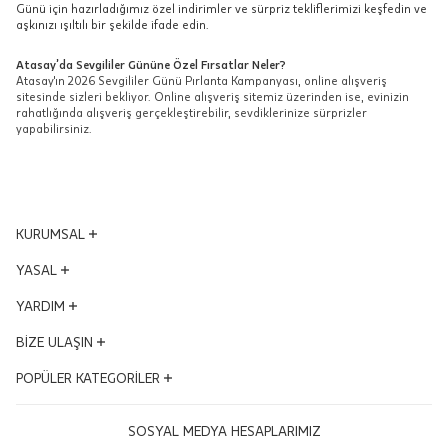
Günü için hazırladığımız özel indirimler ve sürpriz tekliflerimizi keşfedin ve
aşkınızı ışıltılı bir şekilde ifade edin.
Atasay’da Sevgililer Gününe Özel Fırsatlar Neler?
Atasay'ın 2026 Sevgililer Günü Pırlanta Kampanyası, online alışveriş
sitesinde sizleri bekliyor. Online alışveriş sitemiz üzerinden ise, evinizin
rahatlığında alışveriş gerçekleştirebilir, sevdiklerinize sürprizler
yapabilirsiniz.
KURUMSAL
Yönetim Kurulu
YASAL
Vizyon - Misyon
KVKK Aydınlatma Metni
YARDIM
Dünden Bugüne
Mesafeli Satış Sözleşmesi
Ödüllerimiz
Hesabım
BİZE ULAŞIN
Kalite ve Çevre Politikası
İş Ortakları
Satış Takibi
Çerez Politikası
Adres ve Konum
POPÜLER KATEGORİLER
Kampanyalar
İptal & İade Şartları
Bilgi Toplumu Hizmetleri
Mağazalar
İnsan Kaynakları
Sıkça Sorulan Sorular
Altın Bileklik
Uyum Politikası
Bize Ulaşın Formu
SOSYAL MEDYA HESAPLARIMIZ
Blog
Ödeme Seçenekleri
Pırlanta Tektaş Yüzük