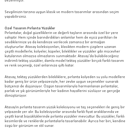
bezenmiştir.
Sevgilinizin tarzına uygun klasik ve modern tasarımlar arasından seçim
yapabilirsiniz.
Özel Tasarım Pırlanta Yüzükler
Pırlantalar, doğal güzelliklerin ve değerli taşların arasında özel bir yere
sahiptir. Hem içinde barındırdıkları anlamlar hem de eşsiz parıltıları ile
sevdiklerinize ya da kendinize verilecek zamansız bir armağan
oluştururlar. Atasay koleksiyonları, klasikten modern çizgilere uzanan
çeşitli modellerle; kolyeler, küpeler, bileklikler ve yüzükler gibi mücevher
kutularının olmazsa olmazlarını sunmaktadır. Atasay’da bulabileceğiniz
indirimli tektaş yüzükler, damla model tektaş yüzükler birçok farklı tasarım
ve renk seçeneği, özel anlarınıza ışıltı katar.
Atasay, tektaş yüzüklerden bilekliklere, pırlanta kolyeden su yolu modellere
kadar geniş bir ürün yelpazesiyle, her zevke uygun seçenekler sunarak
bütçenizi de düşünüyor. Özgün tasarımlarıyla harmanlanan pırlantalar,
parlak ve şık görünümleriyle her kadının hayallerini süslüyor ve gerçeğe
dönüştürüyor.
Atasay'ın pırlanta tasarım yüzük koleksiyonu ve taş seçenekleri ile geniş bir
yelpazede yer alır. Bu koleksiyonlar arasında farklı fiyat aralıklarında ve
çeşitli karat büyüklüklerinde pırlanta yüzükler mevcuttur. Bu yüzükler, farklı
kesimlerde ve renklerde pırlantalarla tasarlanabilir. Ayrıca her biri, kendine
özgü bir görünüm ve stil sunar.