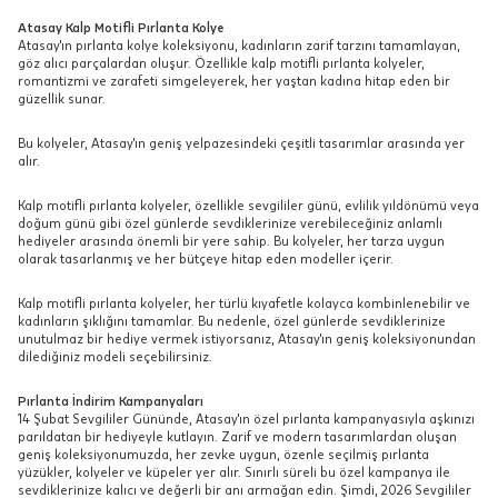
Atasay Kalp Motifli Pırlanta Kolye
Atasay'ın pırlanta kolye koleksiyonu, kadınların zarif tarzını tamamlayan,
göz alıcı parçalardan oluşur. Özellikle kalp motifli pırlanta kolyeler,
romantizmi ve zarafeti simgeleyerek, her yaştan kadına hitap eden bir
güzellik sunar.
Bu kolyeler, Atasay'ın geniş yelpazesindeki çeşitli tasarımlar arasında yer
alır.
Kalp motifli pırlanta kolyeler, özellikle sevgililer günü, evlilik yıldönümü veya
doğum günü gibi özel günlerde sevdiklerinize verebileceğiniz anlamlı
hediyeler arasında önemli bir yere sahip. Bu kolyeler, her tarza uygun
olarak tasarlanmış ve her bütçeye hitap eden modeller içerir.
Kalp motifli pırlanta kolyeler, her türlü kıyafetle kolayca kombinlenebilir ve
kadınların şıklığını tamamlar. Bu nedenle, özel günlerde sevdiklerinize
unutulmaz bir hediye vermek istiyorsanız, Atasay'ın geniş koleksiyonundan
dilediğiniz modeli seçebilirsiniz.
Pırlanta İndirim Kampanyaları
14 Şubat Sevgililer Gününde, Atasay'ın özel pırlanta kampanyasıyla aşkınızı
parıldatan bir hediyeyle kutlayın. Zarif ve modern tasarımlardan oluşan
geniş koleksiyonumuzda, her zevke uygun, özenle seçilmiş pırlanta
yüzükler, kolyeler ve küpeler yer alır. Sınırlı süreli bu özel kampanya ile
sevdiklerinize kalıcı ve değerli bir anı armağan edin. Şimdi, 2026 Sevgililer