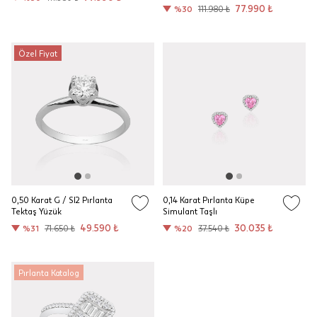
77.990 ₺
%30
111.980 ₺
Özel Fiyat
0,50 Karat G / SI2 Pırlanta
0,14 Karat Pırlanta Küpe
Tektaş Yüzük
Simulant Taşlı
49.590 ₺
30.035 ₺
%31
71.650 ₺
%20
37.540 ₺
Pırlanta Katalog