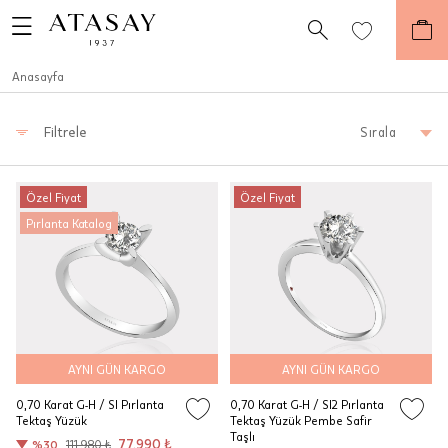
Anasayfa
Filtrele
Sırala
Özel Fiyat
Özel Fiyat
Pırlanta Katalog
AYNI GÜN KARGO
AYNI GÜN KARGO
0,70 Karat G-H / SI Pırlanta
0,70 Karat G-H / SI2 Pırlanta
Tektaş Yüzük
Tektaş Yüzük Pembe Safir
Taşlı
77.990 ₺
%30
111.980 ₺