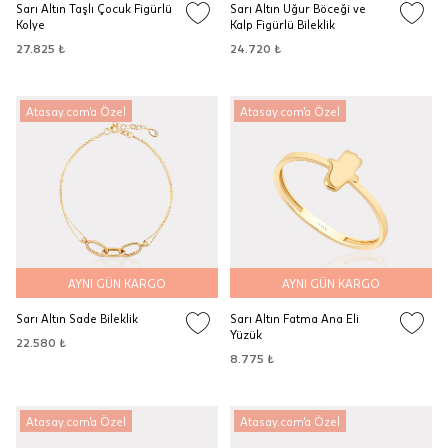
Sarı Altın Taşlı Çocuk Figürlü
Sarı Altın Uğur Böceği ve
Kolye
Kalp Figürlü Bileklik
27.825 ₺
24.720 ₺
Atasay.com'a Özel
Atasay.com'a Özel
AYNI GÜN KARGO
AYNI GÜN KARGO
Sarı Altın Sade Bileklik
Sarı Altın Fatma Ana Eli
Yüzük
22.580 ₺
8.775 ₺
Atasay.com'a Özel
Atasay.com'a Özel