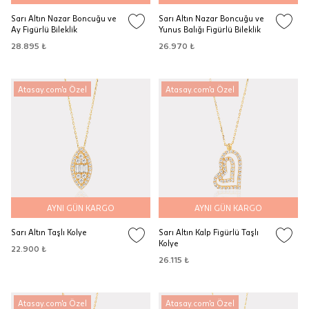
Sarı Altın Nazar Boncuğu ve
Sarı Altın Nazar Boncuğu ve
Ay Figürlü Bileklik
Yunus Balığı Figürlü Bileklik
28.895 ₺
26.970 ₺
Atasay.com'a Özel
Atasay.com'a Özel
AYNI GÜN KARGO
AYNI GÜN KARGO
Sarı Altın Taşlı Kolye
Sarı Altın Kalp Figürlü Taşlı
Kolye
22.900 ₺
26.115 ₺
Atasay.com'a Özel
Atasay.com'a Özel