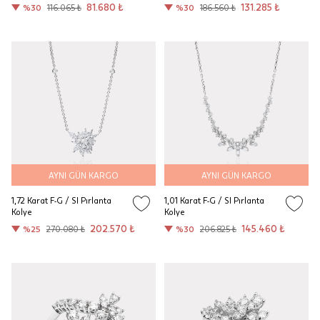
81.680 ₺
131.285 ₺
%30
116.065 ₺
%30
186.560 ₺
AYNI GÜN KARGO
AYNI GÜN KARGO
1,72 Karat F-G / SI Pırlanta
1,01 Karat F-G / SI Pırlanta
Kolye
Kolye
202.570 ₺
145.460 ₺
%25
270.080 ₺
%30
206.825 ₺