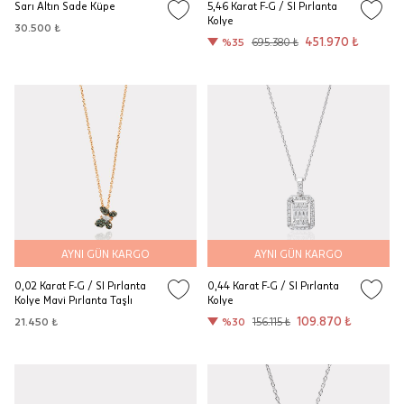
Sarı Altın Sade Küpe
5,46 Karat F-G / SI Pırlanta
Kolye
30.500 ₺
451.970 ₺
%35
695.380 ₺
AYNI GÜN KARGO
AYNI GÜN KARGO
0,02 Karat F-G / SI Pırlanta
0,44 Karat F-G / SI Pırlanta
Kolye Mavi Pırlanta Taşlı
Kolye
109.870 ₺
21.450 ₺
%30
156.115 ₺