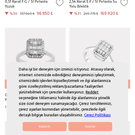
0,51 Karat F-G / SI Pırlanta
2,54 Karat E-F / SI Pırlanta Su
Yüzük
Yolu Bileklik
96.850 ₺
169.920 ₺
%30
137.640 ₺
%31
245.775 ₺
Daha iyi bir deneyim için izninizi istiyoruz. Atasay olarak,
internet sitemizde edindiğiniz deneyiminizi iyileştirmek,
sitemizdeki işlevleri kişiselleştirmek ve ilgi alanlarınıza
AYNI GÜN KARGO
AYNI GÜN KARGO
göre özelleştirilmiş reklam/pazarlama faaliyetleri
yürütebilmek için çerezler kullanıyoruz.
Reddet
0,38 Karat F-G / SI Pırlanta
0,29 Karat F-G / SI Pırlanta
seçeneğine tıklamanız halinde ilgi alanlarınıza yönelik
Yüzük
Yüzük
size özel deneyim sunamayacağız. Çerez tercihlerinizi,
139.600 ₺
103.430 ₺
çerez ayarları kısmından yönetebilir, çerezlerle ilgili
detaylı bilgiye buradan ulaşabilirsiniz.
Çerez Politikası
Kabul Et
Ayarlar