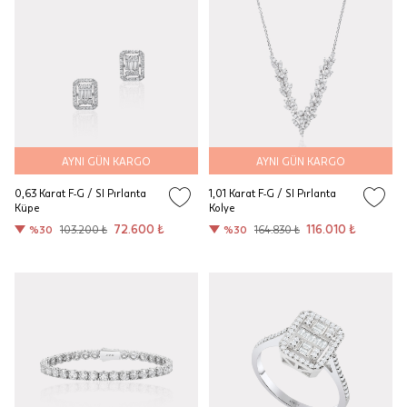
AYNI GÜN KARGO
AYNI GÜN KARGO
0,63 Karat F-G / SI Pırlanta
1,01 Karat F-G / SI Pırlanta
Küpe
Kolye
72.600 ₺
116.010 ₺
%30
103.200 ₺
%30
164.830 ₺