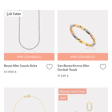
Çok Satan
AYNI GÜN KARGO
AYNI GÜN KARGO
Beyaz Altın Suyolu Kolye
Sarı-Beyaz-Kırmızı Altın
Dorikalı Yüzük
41.000 ₺
11.325 ₺
Atasay.com'a Özel
Harf