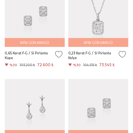
AYNI GÜN KARGO
AYNI GÜN KARGO
0,65 Karat F-G / SI Pırlanta
0,23 Karat F-G / SI Pırlanta
Küpe
Kolye
72.600 ₺
73.545 ₺
%30
103.200 ₺
%30
104.515 ₺