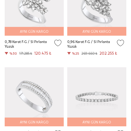
AYNI GÜN KARGO
AYNI GÜN KARGO
0,78 Karat F-G / SI Pırlanta
0,96 Karat F-G / SI Pırlanta
Yüzük
Yüzük
120.475 ₺
202.255 ₺
%30
171.285 ₺
%25
269.660 ₺
AYNI GÜN KARGO
AYNI GÜN KARGO