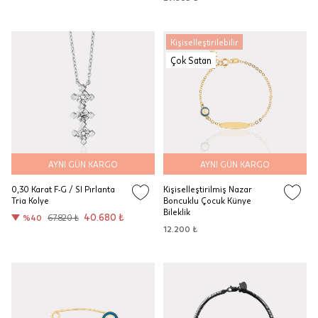
Kişiselleştirilebilir
Çok Satan
AYNI GÜN KARGO
AYNI GÜN KARGO
0,30 Karat F-G / SI Pırlanta
Kişiselleştirilmiş Nazar
Tria Kolye
Boncuklu Çocuk Künye
Bileklik
40.680 ₺
%40
67.820 ₺
12.200 ₺