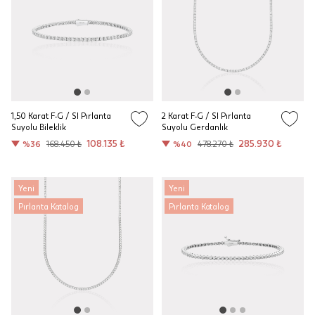
1,50 Karat F-G / SI Pırlanta
2 Karat F-G / SI Pırlanta
Suyolu Bileklik
Suyolu Gerdanlık
108.135 ₺
285.930 ₺
%36
168.450 ₺
%40
478.270 ₺
Yeni
Yeni
Pırlanta Katalog
Pırlanta Katalog