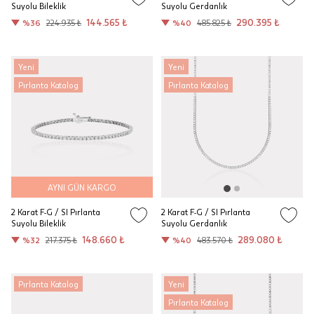
Suyolu Bileklik
Suyolu Gerdanlık
144.565 ₺
290.395 ₺
%36
224.935 ₺
%40
485.825 ₺
Yeni
Yeni
Pırlanta Katalog
Pırlanta Katalog
AYNI GÜN KARGO
2 Karat F-G / SI Pırlanta
2 Karat F-G / SI Pırlanta
Suyolu Bileklik
Suyolu Gerdanlık
148.660 ₺
289.080 ₺
%32
217.375 ₺
%40
483.570 ₺
Pırlanta Katalog
Yeni
Pırlanta Katalog