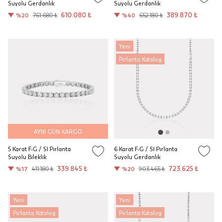
Suyolu Gerdanlık
Suyolu Gerdanlık
610.080 ₺
389.870 ₺
%20
761.680 ₺
%40
652.180 ₺
Yeni
Pırlanta Katalog
AYNI GÜN KARGO
5 Karat F-G / SI Pırlanta
6 Karat F-G / SI Pırlanta
Suyolu Bileklik
Suyolu Gerdanlık
339.845 ₺
723.625 ₺
%17
411.180 ₺
%20
903.465 ₺
Yeni
Yeni
Pırlanta Katalog
Pırlanta Katalog