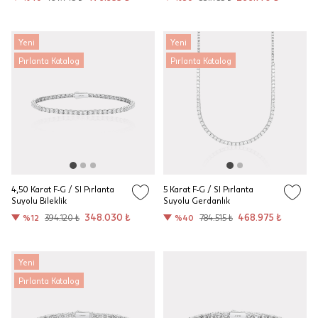
Yeni
Yeni
Pırlanta Katalog
Pırlanta Katalog
4,50 Karat F-G / SI Pırlanta
5 Karat F-G / SI Pırlanta
Suyolu Bileklik
Suyolu Gerdanlık
348.030 ₺
468.975 ₺
%12
394.120 ₺
%40
784.515 ₺
Yeni
Pırlanta Katalog