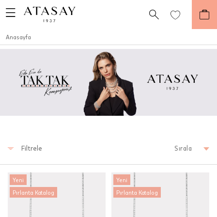
Anasayfa
Filtrele
Sırala
Yeni
Yeni
Pırlanta Katalog
Pırlanta Katalog