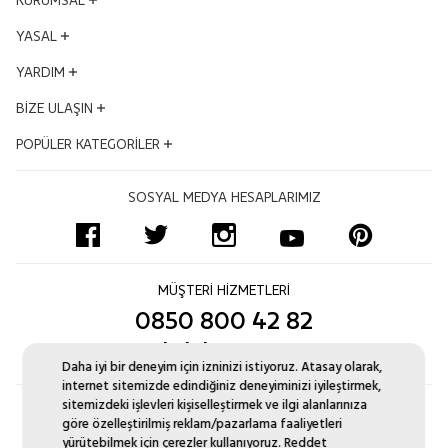
Yönetim Kurulu
YASAL
Vizyon - Misyon
KVKK Aydınlatma Metni
YARDIM
Dünden Bugüne
Mesafeli Satış Sözleşmesi
Ödüllerimiz
Hesabım
BİZE ULAŞIN
Kalite ve Çevre Politikası
İş Ortakları
Satış Takibi
Çerez Politikası
Adres ve Konum
POPÜLER KATEGORİLER
Kampanyalar
İptal & İade Şartları
Bilgi Toplumu Hizmetleri
Mağazalar
İnsan Kaynakları
Sıkça Sorulan Sorular
Altın Bileklik
Uyum Politikası
Bize Ulaşın Formu
SOSYAL MEDYA HESAPLARIMIZ
Blog
Ödeme Seçenekleri
Pırlanta Tektaş Yüzük
Sertifikamı Göster
Kurumsal Satış
İşlem Rehberi
Zincir Kolye
Site Haritası
Monaco Chain
Yüzük Ölçüsü Nasıl Alınır?
Pırlanta Suyolu Bileklik
MÜŞTERİ HİZMETLERİ
Pırlanta Değişim
Aynı Gün Kargo
0850 800 42 82
Düğün Seti Kataloğu
musteri.iliskileri@atasay.com
Daha iyi bir deneyim için izninizi istiyoruz. Atasay olarak,
internet sitemizde edindiğiniz deneyiminizi iyileştirmek,
sitemizdeki işlevleri kişiselleştirmek ve ilgi alanlarınıza
göre özelleştirilmiş reklam/pazarlama faaliyetleri
yürütebilmek için çerezler kullanıyoruz.
Reddet