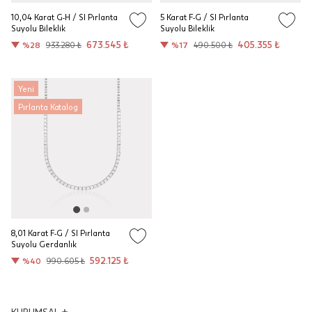
10,04 Karat G-H / SI Pırlanta
5 Karat F-G / SI Pırlanta
Suyolu Bileklik
Suyolu Bileklik
673.545 ₺
405.355 ₺
%28
933.280 ₺
%17
490.500 ₺
Yeni
Pırlanta Katalog
8,01 Karat F-G / SI Pırlanta
Suyolu Gerdanlık
592.125 ₺
%40
990.605 ₺
KURUMSAL