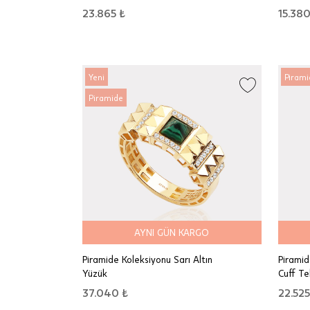
23.865 ₺
15.380
Yeni
Pirami
Piramide
AYNI GÜN KARGO
Piramide Koleksiyonu Sarı Altın
Piramid
Yüzük
Cuff Te
37.040 ₺
22.525