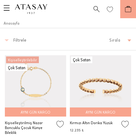
Anasayfa
Filtrele
Sırala
Çok Satan
Kişiselleştirilebilir
Çok Satan
AYNI GÜN KARGO
AYNI GÜN KARGO
Kişiselleştirilmiş Nazar
Kırmızı Altın Dorika Yüzük
Boncuklu Çocuk Künye
12.235 ₺
Bileklik