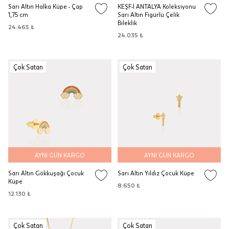
Sarı Altın Halka Küpe - Çap
KEŞF-İ ANTALYA Koleksiyonu
1,75 cm
Sarı Altın Figürlü Çelik
Bileklik
24.465 ₺
24.035 ₺
Çok Satan
Çok Satan
AYNI GÜN KARGO
AYNI GÜN KARGO
Sarı Altın Gökkuşağı Çocuk
Sarı Altın Yıldız Çocuk Küpe
Küpe
8.650 ₺
12.130 ₺
Çok Satan
Çok Satan