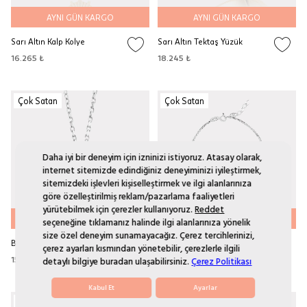
AYNI GÜN KARGO
AYNI GÜN KARGO
Sarı Altın Kalp Kolye
Sarı Altın Tektaş Yüzük
16.265 ₺
18.245 ₺
Çok Satan
Çok Satan
Daha iyi bir deneyim için izninizi istiyoruz. Atasay olarak,
internet sitemizde edindiğiniz deneyiminizi iyileştirmek,
sitemizdeki işlevleri kişiselleştirmek ve ilgi alanlarınıza
göre özelleştirilmiş reklam/pazarlama faaliyetleri
yürütebilmek için çerezler kullanıyoruz.
Reddet
AYNI GÜN KARGO
AYNI GÜN KARGO
seçeneğine tıklamanız halinde ilgi alanlarınıza yönelik
size özel deneyim sunamayacağız. Çerez tercihlerinizi,
Beyaz Altın Taşlı Kolye
Beyaz Altın Taşlı Bileklik
çerez ayarları kısmından yönetebilir, çerezlerle ilgili
15.610 ₺
14.450 ₺
detaylı bilgiye buradan ulaşabilirsiniz.
Çerez Politikası
Kabul Et
Ayarlar
Çok Satan
Çok Satan