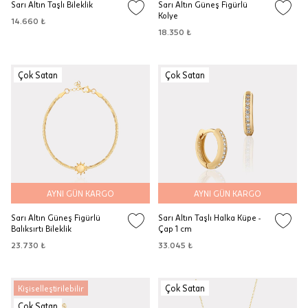
Sarı Altın Taşlı Bileklik
Sarı Altın Güneş Figürlü
Kolye
14.660 ₺
18.350 ₺
Çok Satan
Çok Satan
AYNI GÜN KARGO
AYNI GÜN KARGO
Sarı Altın Güneş Figürlü
Sarı Altın Taşlı Halka Küpe -
Balıksırtı Bileklik
Çap 1 cm
23.730 ₺
33.045 ₺
Çok Satan
Kişiselleştirilebilir
Çok Satan