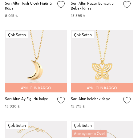
Sarı Altın Taşlı Çiçek Figürlü
Sarı Altın Nazar Boncuklu
Küpe
Bebek İğnesi
8.015 ₺
13.395 ₺
Çok Satan
Çok Satan
AYNI GÜN KARGO
AYNI GÜN KARGO
Sarı Altın Ay Figürlü Kolye
Sarı Altın Kelebek Kolye
13.920 ₺
15.715 ₺
Çok Satan
Çok Satan
Atasay.com'a Özel